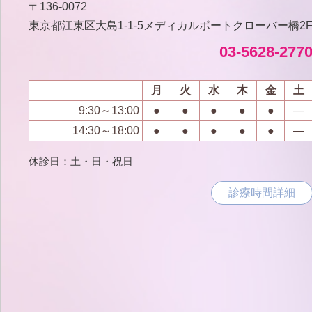
〒136‐0072
東京都江東区大島1‐1‐5
メディカルポートクローバー橋2
03-5628-277
月
火
水
木
金
土
9:30～13:00
●
●
●
●
●
―
14:30～18:00
●
●
●
●
●
―
休診日：土・日・祝日
診療時間詳細